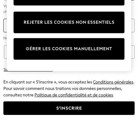
Votre mot de passe doit comporter entre 6 et 25 caractères et inclure des
chiffres et des lettres (il est sensible à la casse).
REJETER LES COOKIES NON ESSENTIELS
+1
Téléphone
Nous utiliserons ce numéro si nous avons besoin de vous contacter.
GÉRER LES COOKIES MANUELLEMENT
Adresse de recherche
Saisir l'adresse manuellement
En cliquant sur « S’inscrire », vous acceptez les
Conditions générales
.
Pour savoir comment nous traitons vos données personnelles,
consultez notre
Politique de confidentialité et de cookies
.
S'INSCRIRE